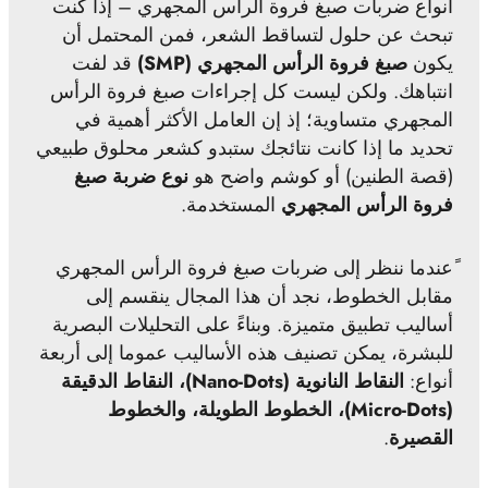
أنواع ضربات صبغ فروة الرأس المجهري – إذا كنت
تبحث عن حلول لتساقط الشعر، فمن المحتمل أن
يكون
صبغ فروة الرأس المجهري (SMP)
قد لفت
انتباهك. ولكن ليست كل إجراءات صبغ فروة الرأس
المجهري متساوية؛ إذ إن العامل الأكثر أهمية في
تحديد ما إذا كانت نتائجك ستبدو كشعر محلوق طبيعي
(قصة الطنين) أو كوشم واضح هو
نوع ضربة صبغ
فروة الرأس المجهري
المستخدمة.
ًعندما ننظر إلى ضربات صبغ فروة الرأس المجهري
مقابل الخطوط، نجد أن هذا المجال ينقسم إلى
أساليب تطبيق متميزة. وبناءً على التحليلات البصرية
للبشرة، يمكن تصنيف هذه الأساليب عموما إلى أربعة
أنواع:
النقاط النانوية (Nano-Dots)، النقاط الدقيقة
(Micro-Dots)، الخطوط الطويلة، والخطوط
القصيرة
.