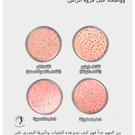
من المهم جداً فهم كيف تبدو هذه التقنيات وتأثيرها البصري على