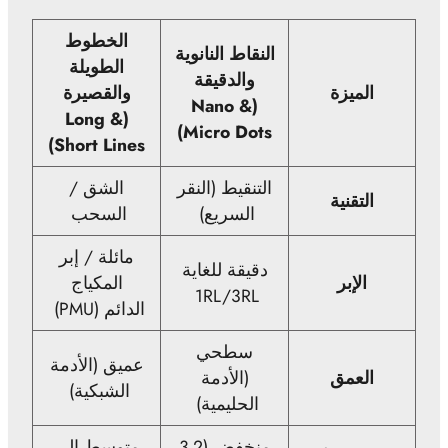
الخطوط
النقاط النانوية
الطويلة
والدقيقة
الميزة
والقصيرة
(Nano &
(Long &
Micro Dots)
Short Lines)
التنقيط (النقر
الشق /
التقنية
السريع)
السحب
مائلة / إبر
دقيقة للغاية
الإبر
المكياج
1RL/3RL
الدائم (PMU)
سطحي
عميق (الأدمة
العمق
(الأدمة
الشبكية)
الحليمية)
منخفض (2-3
متوسط إلى