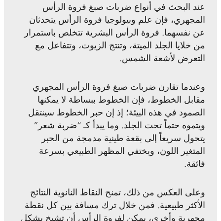
عند البحث في أنواع ضربات صبغ فروة الرأس
المجهري، فإن علم وبيولوجيا فروة الرأس يتحدثان
عن نفسهما. فروة الرأس البشرية تتخلص باستمرار
من خلايا الجلد الميتة، وتنتج الزيوت، وتتفاعل مع
التعرض لأشعة الشمس.
وعندما تقارن ضربات صبغ فروة الرأس المجهري
مقابل الخطوط، فإن الخطوط ببساطة لا يمكنها
الصمود في هذه البيئة؛ إذ إن حبر الخطوط سينتقل
ويتموه حتماً تحت الجلد. وما يبدأ كـ “ضربة شعر”
يتحول سريعاً إلى بقعة طينية مدمجة من الحبر
المتغير اللون، ويختفي المظهر الطبيعي بسرعة
فائقة.
وعلى العكس من ذلك، تمنح النقاط النانوية النتائج
الأكثر طبيعية. فمن خلال ترك مسافة بين كل نقطة
مجهرية وأخرى، يمكن لفروة الرأس أن تشيخ بشكل