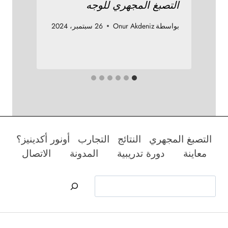
التصبغ المجهري للوجه
ت
بواسطة
Onur Akdeniz
26 سبتمبر، 2024
بو
التصبغ المجهري
النتائج
التجارب
أونور أكدينيز؟
معاينة
دورة تدريبية
المدونة
الاتصال
البحث