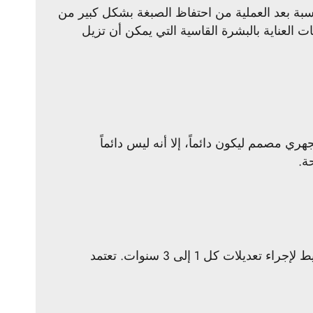
ناسبة بعد العملية من احتفاظ الصبغة بشكل كبير من
 العناية بالبشرة القاسية التي يمكن أن تزيل
بغ المجهري مصمم ليكون دائماً، إلا أنه ليس دائماً
ة.
تضمن جلسات التعديل المنتظمة أن يظل التصبغ المجهري جديداً وواضحاً. في المتوسط، ينبغي على العملاء التخطيط لإجراء تعديلات كل 1 إلى 3 سنوات. تعتمد