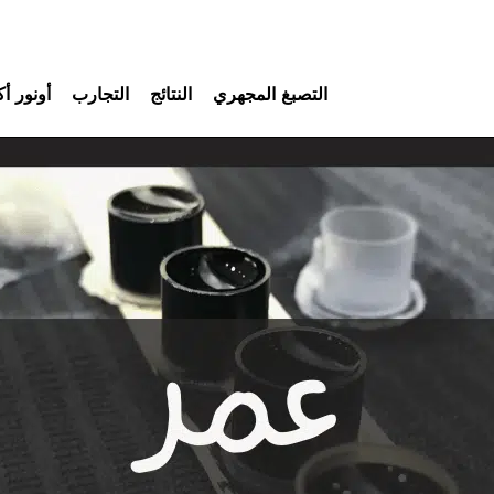
التصبغ المجهري
النتائج
التجارب
أونور أك