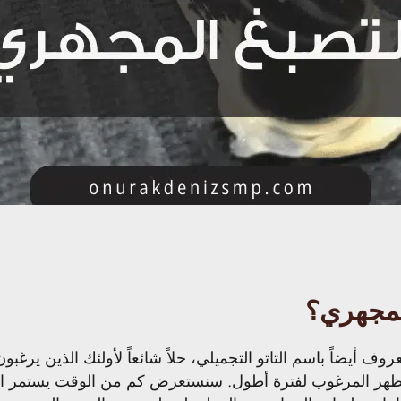
لمجهري؟
ف أيضاً باسم التاتو التجميلي، حلاً شائعاً لأولئك الذين يرغ
ر المرغوب لفترة أطول. سنستعرض كم من الوقت يستمر التص