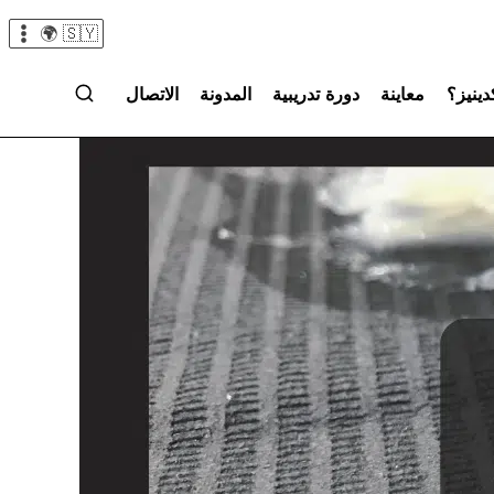
🇸🇾 🌍
دينيز؟
معاينة
دورة تدريبية
المدونة
الاتصال