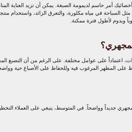
 أخصائيك أمر حاسم لديمومة الصبغة. يمكن أن تزيد العناية الم
ل السباحة في مياه مكلورة، والتعرق الزائد، واستخدام منتجات
ياً ويدوم لأطول فترة ممكنة.
لمجهري؟
 عادة بين 2 إلى 5 سنوات، اعتماداً على عوامل مختلفة. على الرغم من أن التص
حفاظ على المظهر المرغوب فيه وللحفاظ على الأصباغ حية وواضح