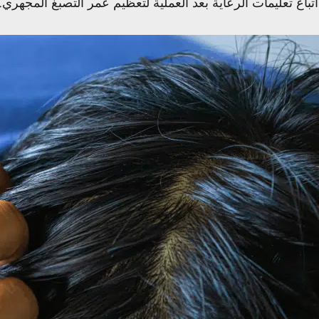
تباع تعليمات الرعاية بعد العملية لتعظيم عمر التصبغ المجهري.