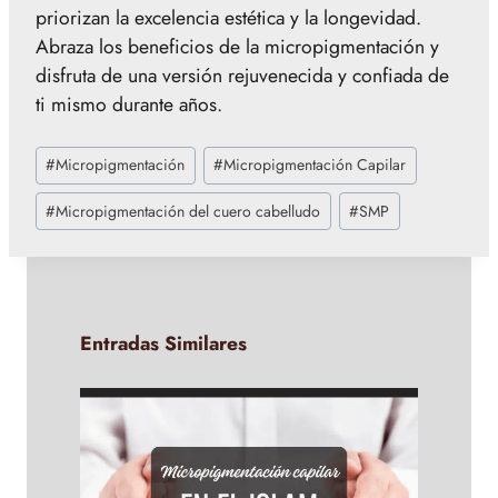
priorizan la excelencia estética y la longevidad.
Abraza los beneficios de la micropigmentación y
disfruta de una versión rejuvenecida y confiada de
ti mismo durante años.
Etiquetas
#
Micropigmentación
#
Micropigmentación Capilar
de
la
#
Micropigmentación del cuero cabelludo
#
SMP
entrada:
Entradas Similares