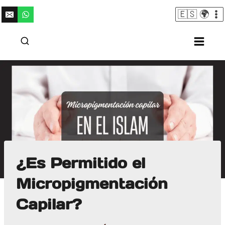
Saltar
🇪🇸 🌍
al
contenido
¿Es Permitido el
Micropigmentación
Capilar?