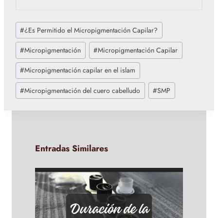
Etiquetas
#
¿Es Permitido el Micropigmentación Capilar?
de
la
#
Micropigmentación
#
Micropigmentación Capilar
entrada:
#
Micropigmentación capilar en el islam
#
Micropigmentación del cuero cabelludo
#
SMP
Entradas Similares