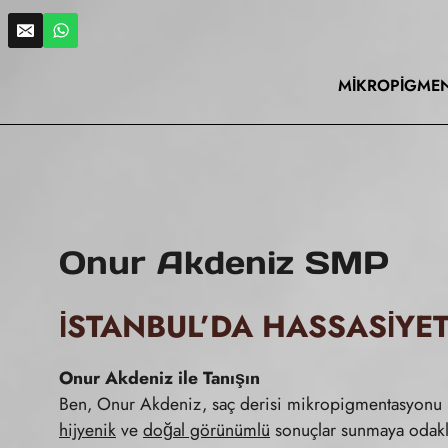
Skip
to
content
MIKROPIGME
Onur Akdeniz SMP
İSTANBUL’DA HASSASIYE
Onur Akdeniz ile Tanışın
Ben, Onur Akdeniz, saç derisi mikropigmentasyonu 
hijyenik
ve
doğal görünümlü
sonuçlar sunmaya odak