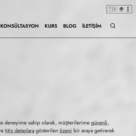
🇹🇷 🌍
KONSÜLTASYON
KURS
BLOG
İLETIŞIM
e deneyime sahip olarak, müşterilerime
güvenli
,
ve
titiz detaylara
gösterilen
özeni
bir araya getirerek