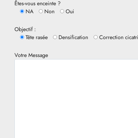
Êtes-vous enceinte ?
NA
Non
Oui
Objectif :
Tête rasée
Densification
Correction cicat
Votre Message