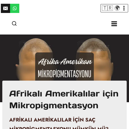
Skip
🇹🇷 🌍
to
content
Afrikalı Amerikalılar için
Mikropigmentasyon
AFRIKALI AMERIKALILAR IÇIN SAÇ